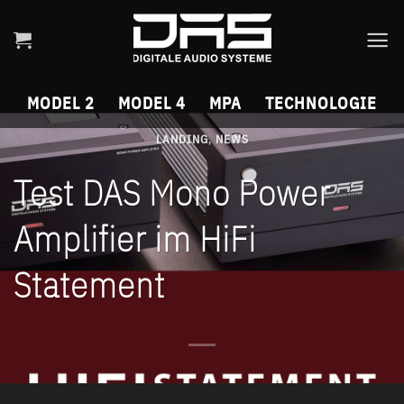
Skip
to
content
MODEL 2
MODEL 4
MPA
TECHNOLOGIE
LANDING
NEWS
,
Test DAS Mono Power
Amplifier im HiFi
Statement