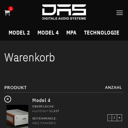
Skip
to
content
MODEL 2
MODEL 4
MPA
TECHNOLOGIE
Warenkorb
PRODUKT
ANZAHL
×
Model 4
OBERFLÄCHE:
ALUMINIUM SILBER
Model 4 Meng
SEITENPANELE:
HOLZ MAHAGONI