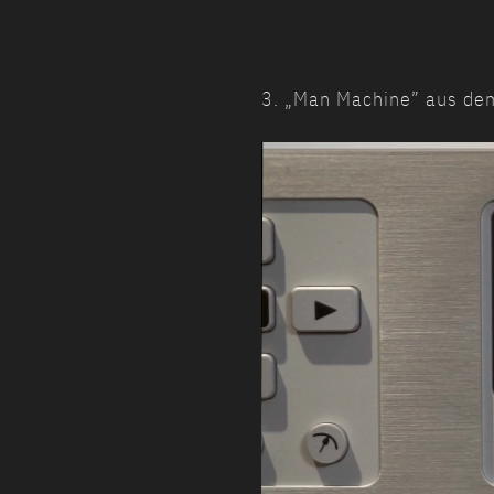
3. „Man Machine” aus de
Video-
Player