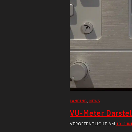
LANDING
NEWS
,
VU-Meter Darste
10. JUN
VERÖFFENTLICHT AM