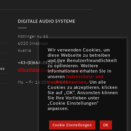
DIGITALE AUDIO SYSTEME
Höttinger Au 44
6020 Innsbruck
Austria
Wir verwenden Cookies, um
diese Webseite zu betreiben
und ihre Benutzerfreundlichkeit
+43-(0)664-2828 792
zu optimieren. Weitere
ivs
office@digital-audio-systems.com
Informationen erhalten Sie in
Datenschutz- und
unseren
Cookie-Hinweisen
Mo. – Fr. 14:00h – 19:00h
. Um alle
Cookies zu akzeptieren, klicken
Sie auf „OK“. Ansonsten können
Sie Ihre Vorlieben unter
„Cookie Einstellungen“
anpassen.
Cookie Einstellungen
OK