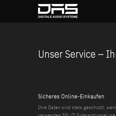
Skip
to
content
Unser Service – Ihr
Sicheres Online-Einkaufen
Ihre Daten sind stets geschützt, wen
verwenden SSL/TLS-Verschlüsselung 