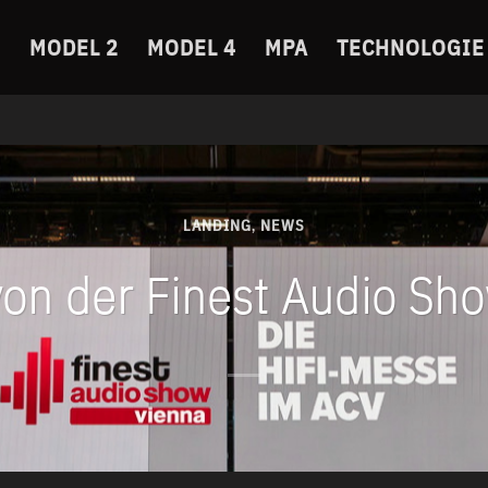
MODEL 2
MODEL 4
MPA
TECHNOLOGIE
LANDING
NEWS
,
on der Finest Audio Sh