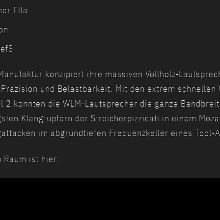
er Ella
on
sefS
anufaktur konzipiert ihre massiven Vollholz-Lautsprec
t, Präzision und Belastbarkeit. Mit den extrem schnelle
el 2 konnten die WLM-Lautsprecher die ganze Bandbreite
gsten Klangtupfern der Streicherpizzicati in einem Moza
attacken im abgrundtiefen Frequenzkeller eines Tool-A
 Raum ist hier: