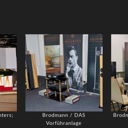
nters;
Brodmann / DAS
Brodm
Vorführanlage