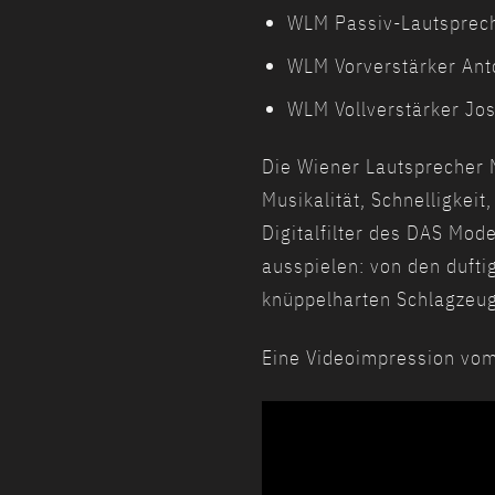
WLM Passiv-Lautsprech
WLM Vorverstärker Ant
WLM Vollverstärker Jo
Die Wiener Lautsprecher M
Musikalität, Schnelligkei
Digitalfilter des DAS Mod
ausspielen: von den dufti
knüppelharten Schlagzeug
Eine Videoimpression vom
Video-
Player