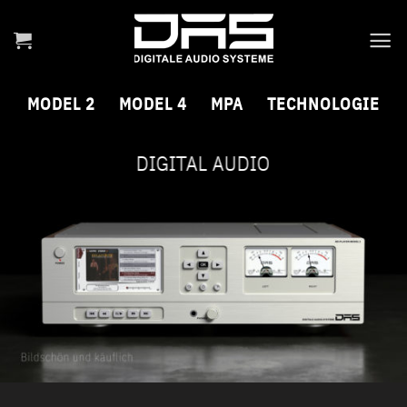
Skip
to
content
MODEL 2
MODEL 4
MPA
TECHNOLOGIE
DIGITAL AUDIO